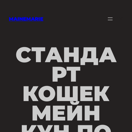
Перейти
к
содержимому
MAINEMARIE
Faceboo
Instag
СТАНДА
РТ
КОШЕК
МЕЙН