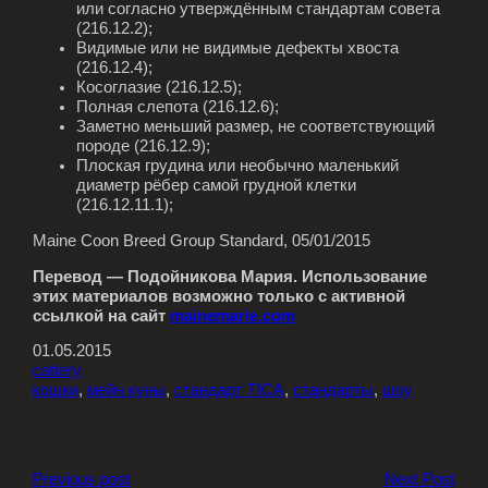
или согласно утверждённым стандартам совета
(216.12.2);
Видимые или не видимые дефекты хвоста
(216.12.4);
Косоглазие (216.12.5);
Полная слепота (216.12.6);
Заметно меньший размер, не соответствующий
породе (216.12.9);
Плоская грудина или необычно маленький
диаметр рёбер самой грудной клетки
(216.12.11.1);
Maine Coon Breed Group Standard, 05/01/2015
Перевод — Подойникова Мария. Использование
этих материалов возможно только с активной
ссылкой на сайт
mainemarie.com
01.05.2015
cattery
кошки
, 
мейн куны
, 
стандарт TICA
, 
стандарты
, 
шоу
Previous post
Next Post