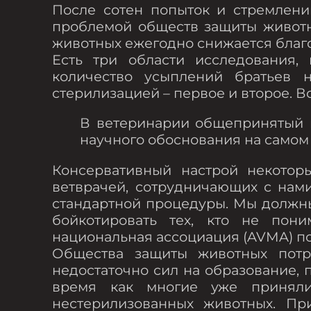
После сотен попыток и стремлений
проблемой обществ защиты животн
животных ежегодно снижается благо
Есть три области исследования
количество усыплений братьев 
стерилизацией – первое и второе. В
В ветеринарии общепринятый в
научного обоснования на самом 
Консервативный настрой некотор
ветврачей, сотрудничающих с нам
стандартной процедуры. Мы должны
бойкотировать тех, кто не пон
национальная ассоциация (AVMA) по
Общества защиты животных потр
недостаточно сил на образование
время как многие уже приняли
нестерилизованных животных. Пр