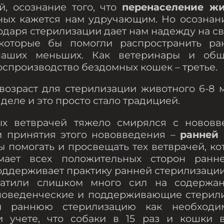
, осознание того, что
перенаселение ж
ых кажется нам удручающим. Но осознание
даря стерилизации дает нам надежду на св
, которые бы помогли распространить р
наших меньших. Как ветеринары и об
оспроизводство бездомных кошек – третье.
озраст для стерилизации животного 6-8 ме
деле и это просто стало традицией.
ых ветврачей тяжело смирялся с новов
и принятия этого нововведения –
ранней
 помогать и просвещать тех ветврачей, к
имает всех положительных сторон ранне
ддерживает практику ранней стерилизации с
атили слишком много сил на содержан
, поведенческие и поддерживающие стерил
 раннюю стерилизацию как необходим
и учете, что собаки в 15 раз и кошки в