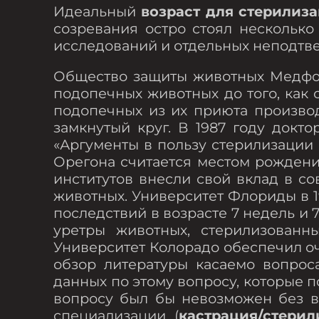
Идеальный
возраст для стерилиз
созревания остро стоял несколько
исследований и отдельных неподтв
Общество защиты животных Медфорд
подопечных животных до того, как 
подопечных из их приюта производ
замкнутый круг. В 1987 году док
«Аргументы в пользу стерилизации 
Орегона считается местом рождени
институтов внесли свой вклад в с
животных. Университет Флориды в 
последствий в возрасте 7 недель и 
уретры животных, стерилизованн
Университет Колорадо обеспечил о
обзор литературы касаемо вопрос
данных по этому вопросу, которые 
вопросу был бы невозможен без в
специализации (
кастрация/стерил