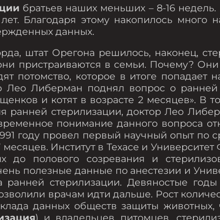
ации
братьев наших меньших – 8-16 недель.
 лет. Благодаря этому накопилось много 
ержденных данных.
а, штат Орегона решилось, наконец, стер
они пристраиваются в семьи. Почему? Они
ят потомство, которое в итоге попадает н
тор Лео Либерман поднял вопрос о ранней
щенков и котят в возрасте 2 месяцев». В т
я ранней стерилизации, доктор Лео Либер
овременное понимание данного вопроса от
1991 году провел первый научный опыт по 
7 месяцев. Институт в Техасе и Университ
ых до полового созревания и стерилизо
чень полезные данные по анестезии и Уни
а ранней стерилизации. Девяностые годы
позволили врачам идти дальше. Рост количе
клада данных обществ защиты животных, ч
изация
) и владельцев питомцев, стерили