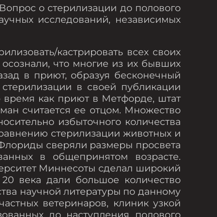
 Вопрос о стерилизации до полового
научных исследований, независимых
илизовать/кастрировать всех своих
 осознали, что многие из их бывших
азад в приют, образуя бесконечный
 стерилизации в своей публикации
о время как приют в Метфорде, штат
ман считается ее отцом. Множество
носительно избыточного количества
сравнению стерилизации животных и
ет Флориды сверяли размеры просвета
ванных в общепринятом возрасте.
верситет Миннесоты сделал широкий
 20 века дали большое количество
ства научной литературы по данному
астных ветеринаров, клиник узкой
зованных до наступления полового