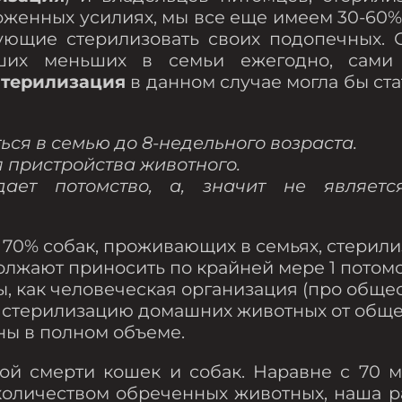
оженных усилиях, мы все еще имеем 30-60%
зующие стерилизовать своих подопечных. 
ших меньших в семьи ежегодно, сами 
стерилизация
в данном случае могла бы ста
ься в семью до 8-недельного возраста.
я пристройства животного.
ает потомство, а, значит не являетс
 70% собак, проживающих в семьях, стерили
жают приносить по крайней мере 1 потомст
, как человеческая организация (про общес
 стерилизацию домашних животных от обще
ны в полном объеме.
ной смерти кошек и собак. Наравне с 70 
личеством обреченных животных, наша ра